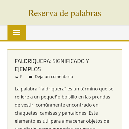
Saltar
Reserva de palabras
al
contenido
Palabras
en
vías
de
extinción
FALDRIQUERA: SIGNIFICADO Y
de
EJEMPLOS
todo
el
F
Redacción
Deja un comentario
mundo
La palabra “faldriquera” es un término que se
refiere a un pequeño bolsillo en las prendas
de vestir, comúnmente encontrado en
chaquetas, camisas y pantalones. Este
elemento es útil para almacenar objetos de
uso diario, como monedas, tarjetas o