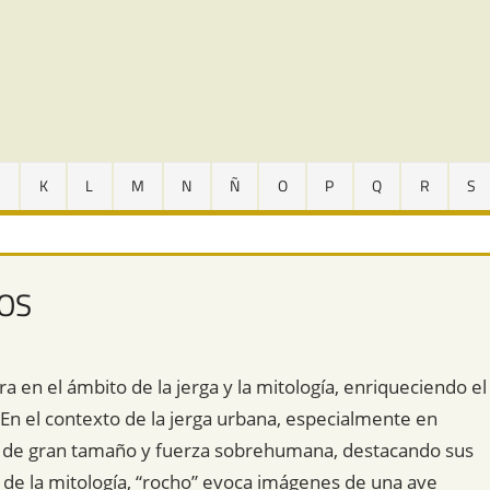
J
K
L
M
N
Ñ
O
P
Q
R
S
LOS
 en el ámbito de la jerga y la mitología, enriqueciendo el
En el contexto de la jerga urbana, especialmente en
na de gran tamaño y fuerza sobrehumana, destacando sus
o de la mitología, “rocho” evoca imágenes de una ave