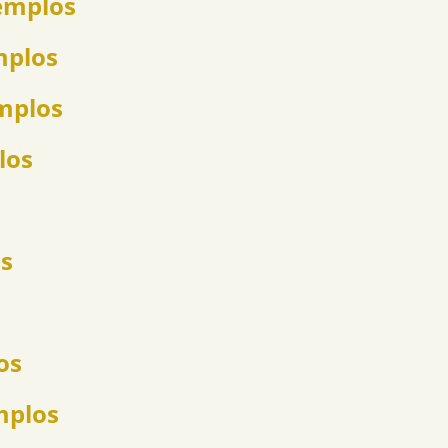
emplos
mplos
emplos
los
os
os
mplos