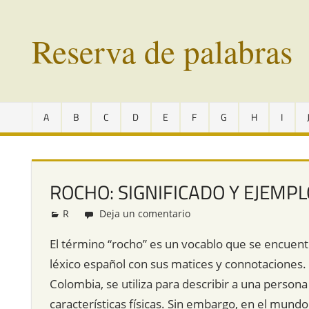
Saltar
al
Reserva de palabras
contenido
Palabras
en
A
B
C
D
E
F
G
H
I
vías
de
extinción
de
ROCHO: SIGNIFICADO Y EJEMP
todo
el
R
Redacción
Deja un comentario
mundo
El término “rocho” es un vocablo que se encuentra
léxico español con sus matices y connotaciones. 
Colombia, se utiliza para describir a una perso
características físicas. Sin embargo, en el mund