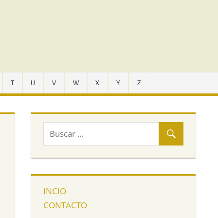
T
U
V
W
X
Y
Z
INCIO
CONTACTO