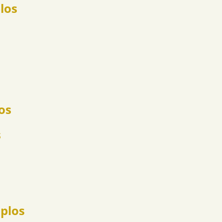
los
os
s
mplos