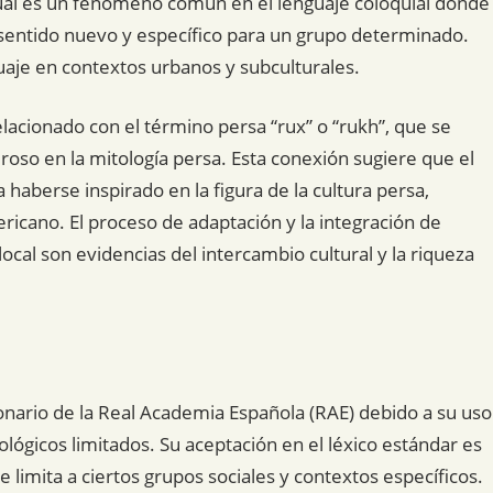
 cual es un fenómeno común en el lenguaje coloquial donde
n sentido nuevo y específico para un grupo determinado.
guaje en contextos urbanos y subculturales.
elacionado con el término persa “rux” o “rukh”, que se
oso en la mitología persa. Esta conexión sugiere que el
haberse inspirado en la figura de la cultura persa,
ericano. El proceso de adaptación y la integración de
ocal son evidencias del intercambio cultural y la riqueza
cionario de la Real Academia Española (RAE) debido a su uso
lógicos limitados. Su aceptación en el léxico estándar es
se limita a ciertos grupos sociales y contextos específicos.