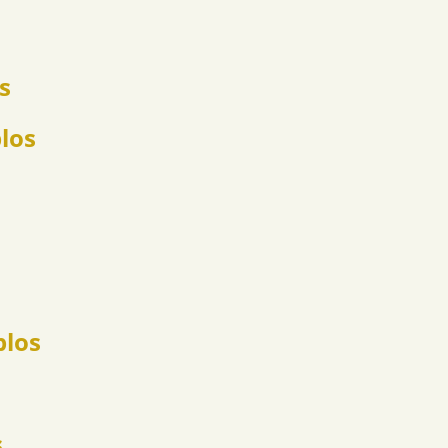
s
los
plos
s