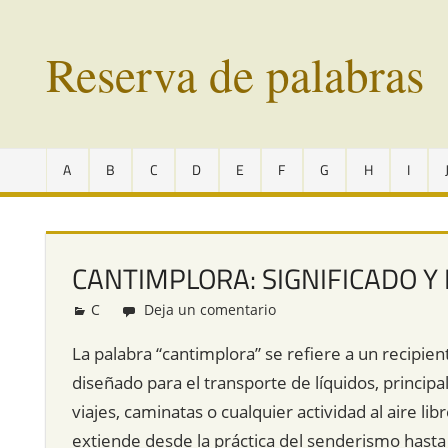
Saltar
al
Reserva de palabras
contenido
Palabras
en
A
B
C
D
E
F
G
H
I
vías
de
extinción
de
CANTIMPLORA: SIGNIFICADO Y
todo
el
C
Redacción
Deja un comentario
mundo
La palabra “cantimplora” se refiere a un recipien
diseñado para el transporte de líquidos, princi
viajes, caminatas o cualquier actividad al aire l
extiende desde la práctica del senderismo hasta