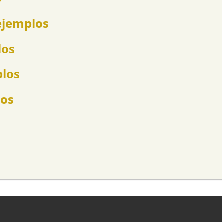
ejemplos
los
plos
los
s