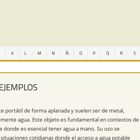
J
K
L
M
N
Ñ
O
P
Q
R
S
 EJEMPLOS
te portátil de forma aplanada y suelen ser de metal,
palmente agua. Este objeto es fundamental en contextos de
ibre donde es esencial tener agua a mano. Su uso se
 situaciones cotidianas donde el acceso a agua potable