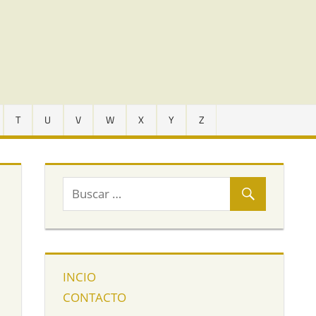
T
U
V
W
X
Y
Z
INCIO
CONTACTO