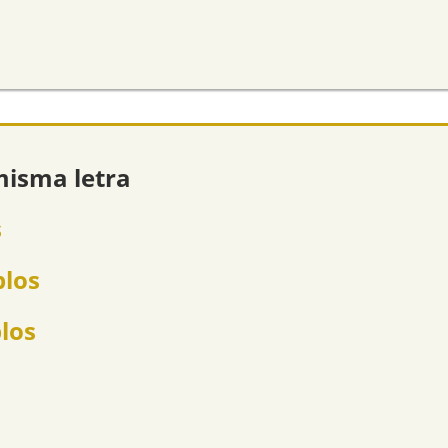
misma letra
s
plos
plos