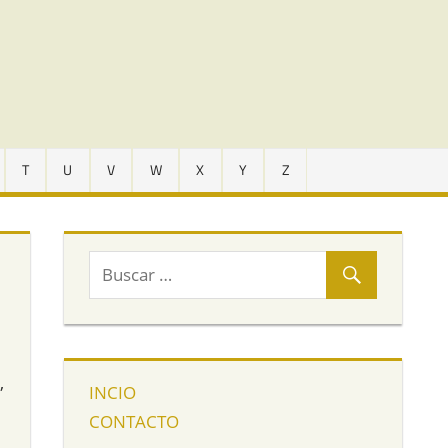
T
U
V
W
X
Y
Z
,
INCIO
CONTACTO