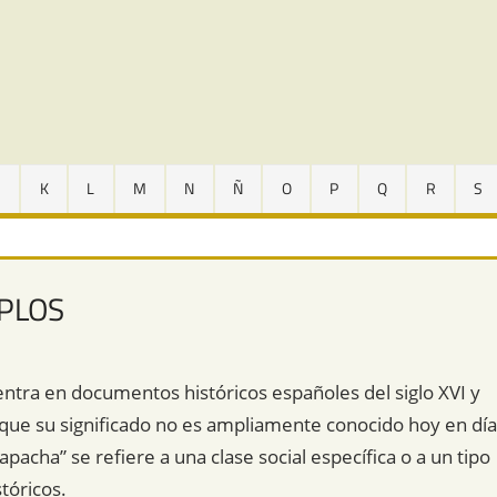
J
K
L
M
N
Ñ
O
P
Q
R
S
MPLOS
ntra en documentos históricos españoles del siglo XVI y
nque su significado no es ampliamente conocido hoy en día
apacha” se refiere a una clase social específica o a un tipo
tóricos.