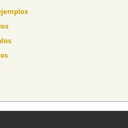
ejemplos
los
plos
los
s