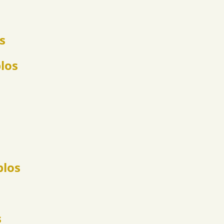
s
los
plos
s