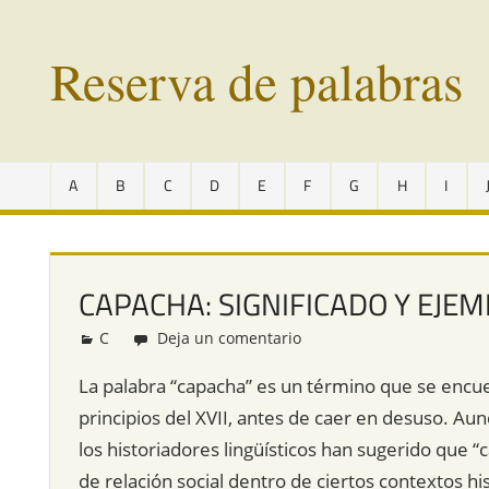
Saltar
al
Reserva de palabras
contenido
Palabras
en
A
B
C
D
E
F
G
H
I
vías
de
extinción
de
CAPACHA: SIGNIFICADO Y EJE
todo
el
C
Redacción
Deja un comentario
mundo
La palabra “capacha” es un término que se encue
principios del XVII, antes de caer en desuso. Au
los historiadores lingüísticos han sugerido que “c
de relación social dentro de ciertos contextos his