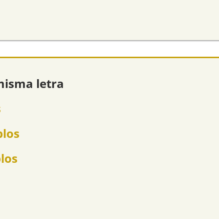
misma letra
s
plos
plos