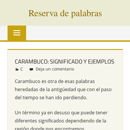
Saltar
Reserva de palabras
al
contenido
Palabras
en
vías
de
extinción
CARAMBUCO: SIGNIFICADO Y EJEMPLOS
de
C
Redacción
Deja un comentario
todo
el
Carambuco es otra de esas palabras
mundo
heredadas de la antigüedad que con el paso
del tiempo se han ido perdiendo.
Un término ya en desuso que puede tener
diferentes significados dependiendo de la
región donde nos encontremos.