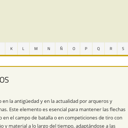
J
K
L
M
N
Ñ
O
P
Q
R
S
LOS
do en la antigüedad y en la actualidad por arqueros y
has. Este elemento es esencial para mantener las flechas
jo en el campo de batalla o en competiciones de tiro con
o y material a lo largo del tiempo, adaptándose a las