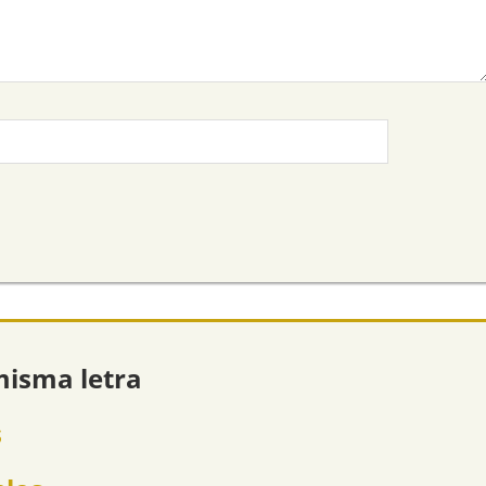
misma letra
s