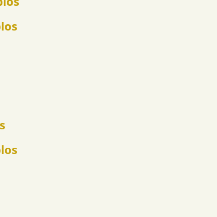
plos
plos
s
los