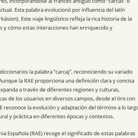
ares, incorporándose al francés antiguo como “carcas” o
tual. Esta palabra evolucionó por influencia del latín
sion). Este viaje lingüístico refleja la rica historia de la
nes y cómo estas interacciones han enriquecido y
iccionarios la palabra “carcaj”, reconociendo su variado
unque la RAE proporciona una definición clara y concisa
expanda a través de diferentes regiones y culturas,
cas de los usuarios en diversos campos, desde el tiro con
AE reconoce la evolución y adaptación del término a lo larg
tural y práctica en diferentes épocas y contextos.
mia Española (RAE) recoge el significado de estas palabras