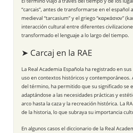
El término viajó a través del tiempo y de los lug
“carcais”, antes de transformarse en el español ac
medieval “tarcasium” y el griego “καρκάσιον” (karká
interacción cultural entre diferentes civilizacio
transformado el lenguaje a lo largo del tiempo.
➤ Carcaj en la RAE
La Real Academia Española ha registrado en sus d
uso en contextos históricos y contemporáneos. A
del término, ha permitido que su significado se 
adaptándose a las necesidades prácticas y estéti
arco hasta la caza y la recreación histórica. La R
de la historia, lo que subraya su importancia cul
En algunos casos el diccionario de la Real Acade