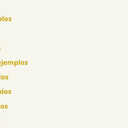
plos
s
ejemplos
los
plos
los
s