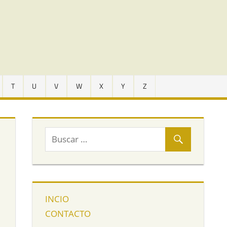
T
U
V
W
X
Y
Z
INCIO
CONTACTO