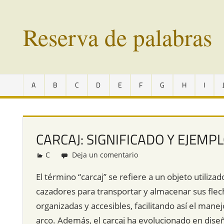
Saltar
al
Reserva de palabras
contenido
Palabras
en
A
B
C
D
E
F
G
H
I
vías
de
extinción
de
CARCAJ: SIGNIFICADO Y EJEMP
todo
el
C
Redacción
Deja un comentario
mundo
El término “carcaj” se refiere a un objeto utiliza
cazadores para transportar y almacenar sus flec
organizadas y accesibles, facilitando así el mane
arco. Además, el carcaj ha evolucionado en diseñ