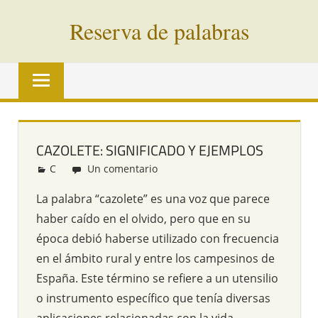
Saltar
Reserva de palabras
al
contenido
Palabras
en
vías
de
extinción
CAZOLETE: SIGNIFICADO Y EJEMPLOS
de
C
Redacción
Un comentario
todo
el
La palabra “cazolete” es una voz que parece
mundo
haber caído en el olvido, pero que en su
época debió haberse utilizado con frecuencia
en el ámbito rural y entre los campesinos de
España. Este término se refiere a un utensilio
o instrumento específico que tenía diversas
aplicaciones relacionadas con la vida