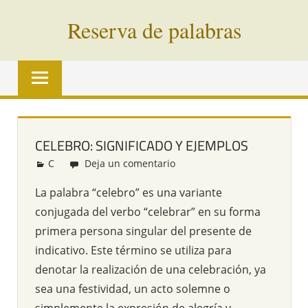
Saltar
Reserva de palabras
al
contenido
Palabras
en
vías
de
extinción
CELEBRO: SIGNIFICADO Y EJEMPLOS
de
C
Redacción
Deja un comentario
todo
el
La palabra “celebro” es una variante
mundo
conjugada del verbo “celebrar” en su forma
primera persona singular del presente de
indicativo. Este término se utiliza para
denotar la realización de una celebración, ya
sea una festividad, un acto solemne o
simplemente la expresión de alegría y