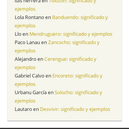
luis herrera
en
Tolozón: significado y
ejemplos
Lola Rontano
en
Banduendo: significado y
ejemplos
Llo
en
Mendruguero: significado y ejemplos
Paco Lanau
en
Zancocho: significado y
ejemplos
Alejandro
en
Cerengue: significado y
ejemplos
Gabriel Calvo
en
Encoreto: significado y
ejemplos
Urbanu García
en
Solocho: significado y
ejemplos
Lautaro
en
Desvivir: significado y ejemplos