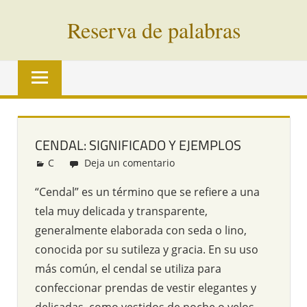
Saltar
Reserva de palabras
al
contenido
Palabras
en
vías
de
extinción
CENDAL: SIGNIFICADO Y EJEMPLOS
de
C
Redacción
Deja un comentario
todo
el
“Cendal” es un término que se refiere a una
mundo
tela muy delicada y transparente,
generalmente elaborada con seda o lino,
conocida por su sutileza y gracia. En su uso
más común, el cendal se utiliza para
confeccionar prendas de vestir elegantes y
delicadas, como vestidos de noche o velos