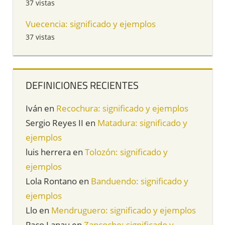
37 vistas
Vuecencia: significado y ejemplos
37 vistas
DEFINICIONES RECIENTES
Iván
en
Recochura: significado y ejemplos
Sergio Reyes II
en
Matadura: significado y
ejemplos
luis herrera
en
Tolozón: significado y
ejemplos
Lola Rontano
en
Banduendo: significado y
ejemplos
Llo
en
Mendruguero: significado y ejemplos
Paco Lanau
en
Zancocho: significado y