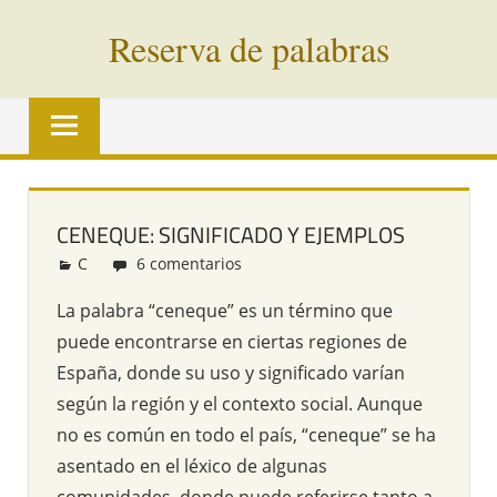
Saltar
Reserva de palabras
al
contenido
Palabras
en
vías
de
extinción
CENEQUE: SIGNIFICADO Y EJEMPLOS
de
C
Redacción
6 comentarios
todo
el
La palabra “ceneque” es un término que
mundo
puede encontrarse en ciertas regiones de
España, donde su uso y significado varían
según la región y el contexto social. Aunque
no es común en todo el país, “ceneque” se ha
asentado en el léxico de algunas
comunidades, donde puede referirse tanto a