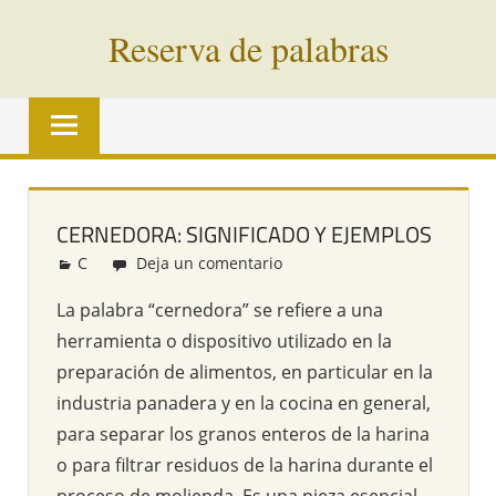
Saltar
Reserva de palabras
al
contenido
Palabras
en
vías
de
extinción
CERNEDORA: SIGNIFICADO Y EJEMPLOS
de
C
Redacción
Deja un comentario
todo
el
La palabra “cernedora” se refiere a una
mundo
herramienta o dispositivo utilizado en la
preparación de alimentos, en particular en la
industria panadera y en la cocina en general,
para separar los granos enteros de la harina
o para filtrar residuos de la harina durante el
proceso de molienda. Es una pieza esencial