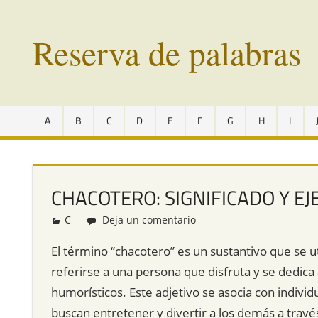
Saltar
al
Reserva de palabras
contenido
Palabras
en
A
B
C
D
E
F
G
H
I
vías
de
extinción
de
CHACOTERO: SIGNIFICADO Y E
todo
el
C
Redacción
Deja un comentario
mundo
El término “chacotero” es un sustantivo que se ut
referirse a una persona que disfruta y se dedica
humorísticos. Este adjetivo se asocia con indiv
buscan entretener y divertir a los demás a travé