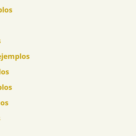
plos
s
ejemplos
los
plos
los
s