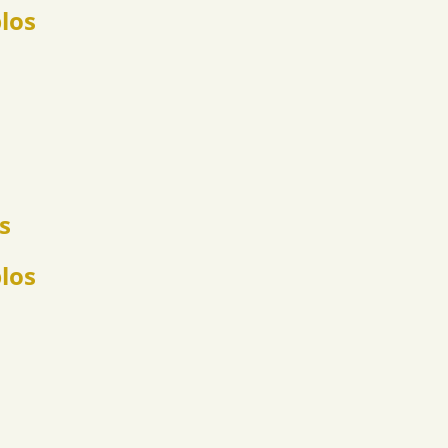
plos
s
los