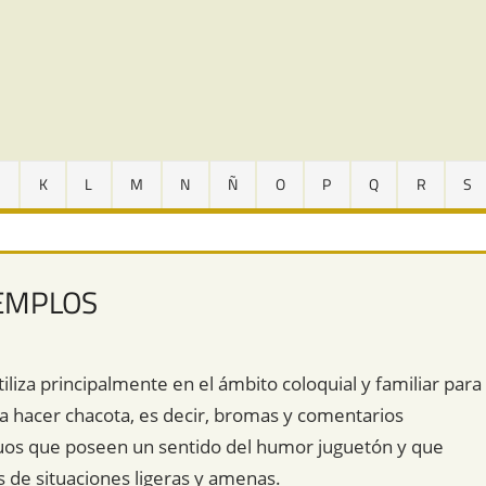
J
K
L
M
N
Ñ
O
P
Q
R
S
JEMPLOS
iliza principalmente en el ámbito coloquial y familiar para
 a hacer chacota, es decir, bromas y comentarios
iduos que poseen un sentido del humor juguetón y que
s de situaciones ligeras y amenas.