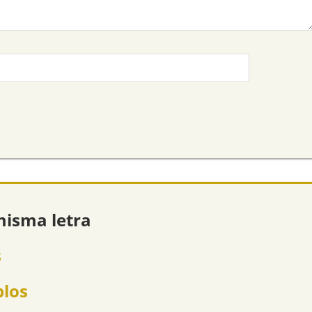
misma letra
s
plos