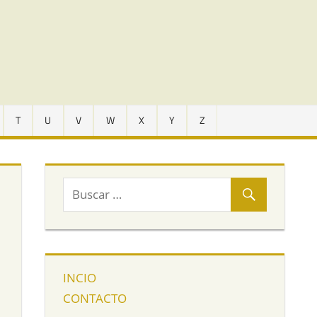
T
U
V
W
X
Y
Z
INCIO
CONTACTO