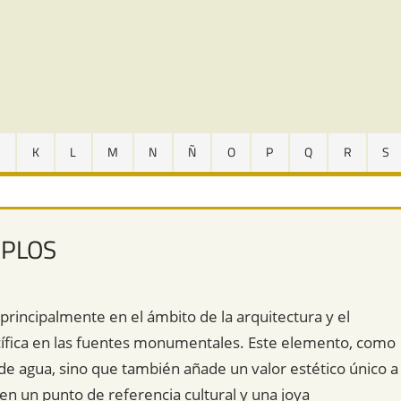
J
K
L
M
N
Ñ
O
P
Q
R
S
MPLOS
 principalmente en el ámbito de la arquitectura y el
cífica en las fuentes monumentales. Este elemento, como
 de agua, sino que también añade un valor estético único a
en un punto de referencia cultural y una joya