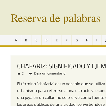
Saltar
al
Reserva de palabras
contenido
Palabras
en
A
B
C
D
E
F
G
H
I
vías
de
extinción
de
CHAFARIZ: SIGNIFICADO Y EJE
todo
el
C
Redacción
Deja un comentario
mundo
El término “chafariz” es un vocablo que se utiliza
urbanismo para referirse a una estructura espe
una joya en un collar, no solo sirve como fuente
las áreas públicas de una ciudad, convirtiéndose 