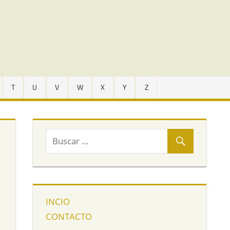
T
U
V
W
X
Y
Z
INCIO
CONTACTO