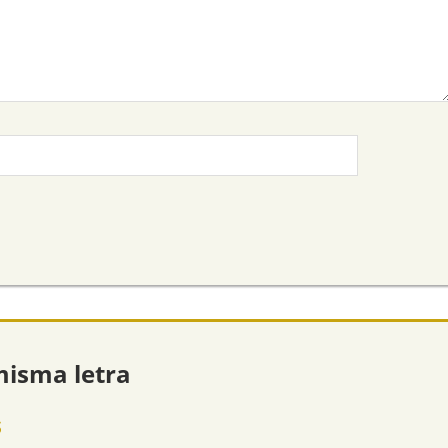
misma letra
s