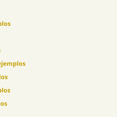
plos
s
ejemplos
los
plos
los
s