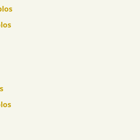
plos
plos
s
los