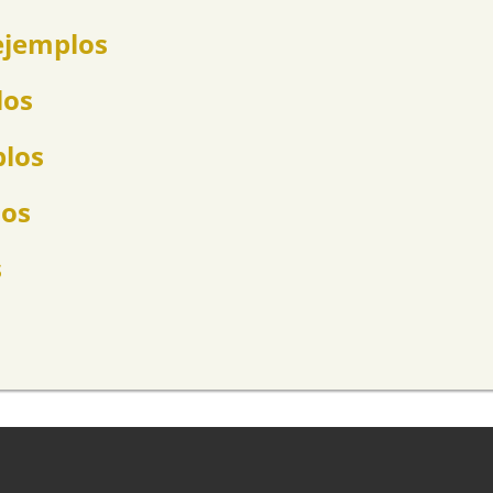
ejemplos
los
plos
los
s