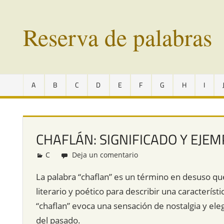
Saltar
al
Reserva de palabras
contenido
Palabras
en
A
B
C
D
E
F
G
H
I
vías
de
extinción
de
CHAFLÁN: SIGNIFICADO Y EJE
todo
el
C
Redacción
Deja un comentario
mundo
La palabra “chaflan” es un término en desuso que
literario y poético para describir una caracterís
“chaflan” evoca una sensación de nostalgia y eleg
del pasado.