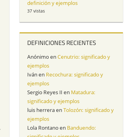
definición y ejemplos
37 vistas
DEFINICIONES RECIENTES
Anónimo
en
Cenutrio: significado y
ejemplos
Iván
en
Recochura: significado y
ejemplos
Sergio Reyes II
en
Matadura:
significado y ejemplos
luis herrera
en
Tolozón: significado y
ejemplos
,
Lola Rontano
en
Banduendo:
significado y ejemplos