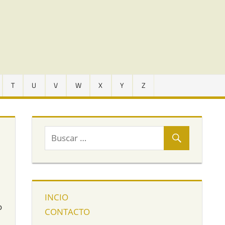
T
U
V
W
X
Y
Z
INCIO
o
CONTACTO