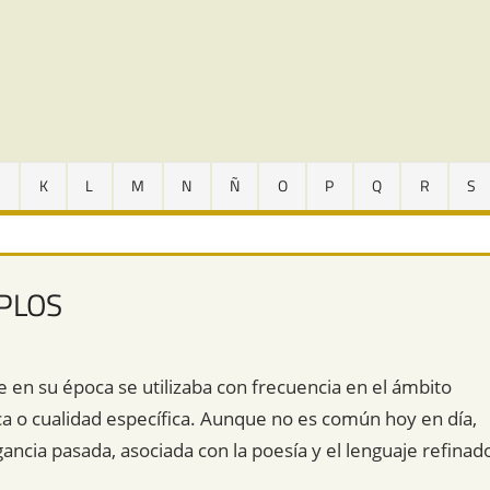
J
K
L
M
N
Ñ
O
P
Q
R
S
MPLOS
 en su época se utilizaba con frecuencia en el ámbito
tica o cualidad específica. Aunque no es común hoy en día,
ancia pasada, asociada con la poesía y el lenguaje refinad