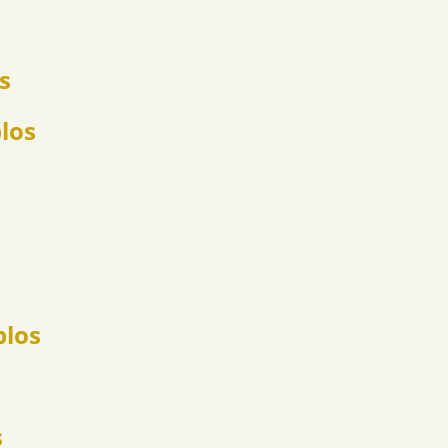
s
los
plos
s