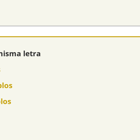
misma letra
s
plos
plos