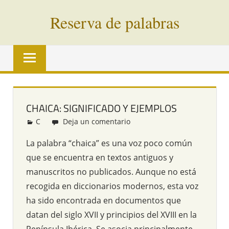
Saltar
Reserva de palabras
al
contenido
Palabras
en
vías
de
extinción
CHAICA: SIGNIFICADO Y EJEMPLOS
de
C
Redacción
Deja un comentario
todo
el
La palabra “chaica” es una voz poco común
mundo
que se encuentra en textos antiguos y
manuscritos no publicados. Aunque no está
recogida en diccionarios modernos, esta voz
ha sido encontrada en documentos que
datan del siglo XVII y principios del XVIII en la
Península Ibérica. Se asocia principalmente