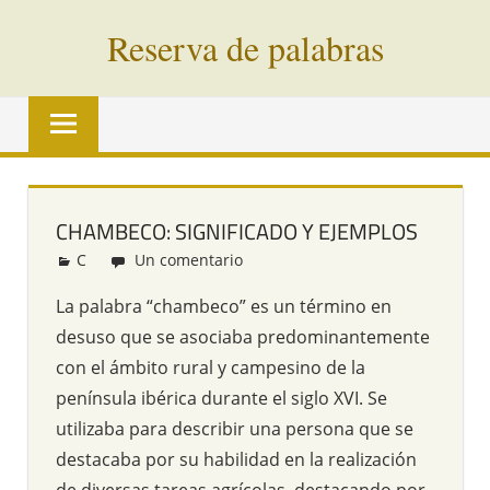
Saltar
Reserva de palabras
al
contenido
Palabras
en
vías
de
extinción
CHAMBECO: SIGNIFICADO Y EJEMPLOS
de
C
Redacción
Un comentario
todo
el
La palabra “chambeco” es un término en
mundo
desuso que se asociaba predominantemente
con el ámbito rural y campesino de la
península ibérica durante el siglo XVI. Se
utilizaba para describir una persona que se
destacaba por su habilidad en la realización
de diversas tareas agrícolas, destacando por