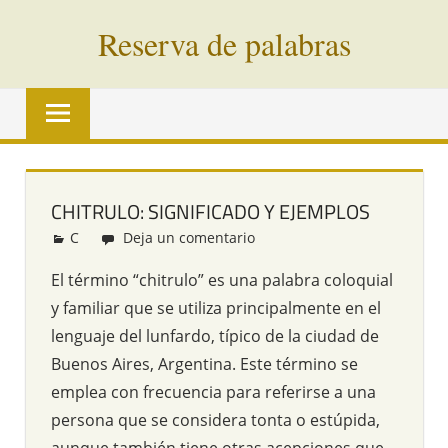
Saltar
Reserva de palabras
al
contenido
Palabras
en
vías
de
extinción
CHITRULO: SIGNIFICADO Y EJEMPLOS
de
C
Redacción
Deja un comentario
todo
el
El término “chitrulo” es una palabra coloquial
mundo
y familiar que se utiliza principalmente en el
lenguaje del lunfardo, típico de la ciudad de
Buenos Aires, Argentina. Este término se
emplea con frecuencia para referirse a una
persona que se considera tonta o estúpida,
aunque también tiene otras acepciones que