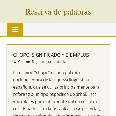
Saltar
Reserva de palabras
al
contenido
Palabras
en
vías
de
extinción
CHOPO: SIGNIFICADO Y EJEMPLOS
de
C
Redacción
Deja un comentario
todo
el
El término “chopo” es una palabra
mundo
enriquecedora de la riqueza lingüística
española, que se utiliza principalmente para
referirse a un tipo específico de árbol. Este
vocablo es particularmente útil en contextos
relacionados con la botánica, la carpintería y,
de manera coloquial, en referencias a un tipo