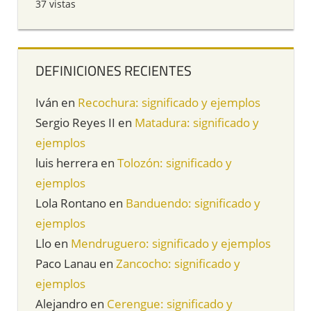
37 vistas
DEFINICIONES RECIENTES
Iván
en
Recochura: significado y ejemplos
Sergio Reyes II
en
Matadura: significado y
ejemplos
luis herrera
en
Tolozón: significado y
ejemplos
Lola Rontano
en
Banduendo: significado y
ejemplos
Llo
en
Mendruguero: significado y ejemplos
Paco Lanau
en
Zancocho: significado y
ejemplos
Alejandro
en
Cerengue: significado y