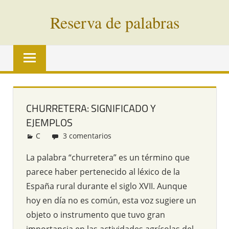
Saltar
Reserva de palabras
al
contenido
Palabras
en
vías
de
extinción
CHURRETERA: SIGNIFICADO Y
de
EJEMPLOS
todo
el
C
Redacción
3 comentarios
mundo
La palabra “churretera” es un término que
parece haber pertenecido al léxico de la
España rural durante el siglo XVII. Aunque
hoy en día no es común, esta voz sugiere un
objeto o instrumento que tuvo gran
importancia en las actividades agrícolas del