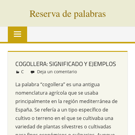
Saltar
Reserva de palabras
al
contenido
Palabras
en
vías
de
extinción
COGOLLERA: SIGNIFICADO Y EJEMPLOS
de
C
Redacción
Deja un comentario
todo
el
La palabra “cogollera” es una antigua
mundo
nomenclatura agrícola que se usaba
principalmente en la región mediterránea de
España. Se refería a un tipo específico de
cultivo o terreno en el que se cultivaba una
variedad de plantas silvestres o cultivadas
para fines económicos o culinarios. Aunque