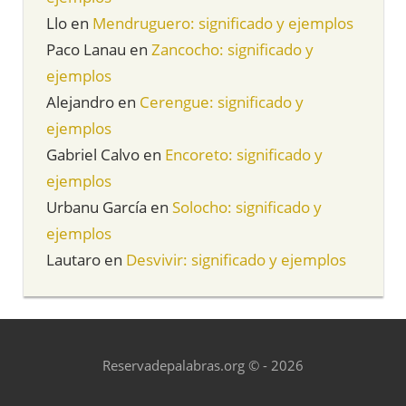
Llo
en
Mendruguero: significado y ejemplos
Paco Lanau
en
Zancocho: significado y
ejemplos
Alejandro
en
Cerengue: significado y
ejemplos
Gabriel Calvo
en
Encoreto: significado y
ejemplos
Urbanu García
en
Solocho: significado y
ejemplos
Lautaro
en
Desvivir: significado y ejemplos
Reservadepalabras.org © - 2026