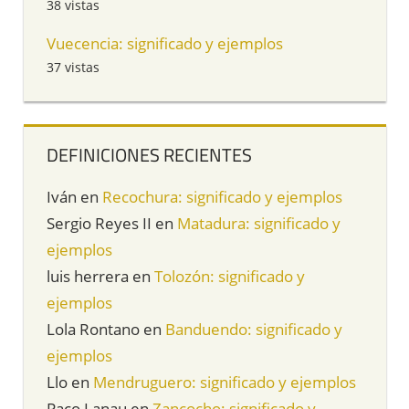
38 vistas
Vuecencia: significado y ejemplos
37 vistas
DEFINICIONES RECIENTES
Iván
en
Recochura: significado y ejemplos
Sergio Reyes II
en
Matadura: significado y
ejemplos
luis herrera
en
Tolozón: significado y
ejemplos
Lola Rontano
en
Banduendo: significado y
ejemplos
Llo
en
Mendruguero: significado y ejemplos
Paco Lanau
en
Zancocho: significado y