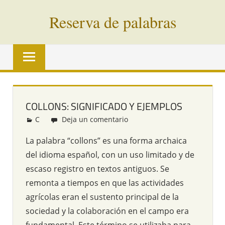
Saltar
Reserva de palabras
al
contenido
Palabras
en
vías
de
extinción
COLLONS: SIGNIFICADO Y EJEMPLOS
de
C
Redacción
Deja un comentario
todo
el
La palabra “collons” es una forma archaica
mundo
del idioma español, con un uso limitado y de
escaso registro en textos antiguos. Se
remonta a tiempos en que las actividades
agrícolas eran el sustento principal de la
sociedad y la colaboración en el campo era
fundamental. Este término se utilizaba para