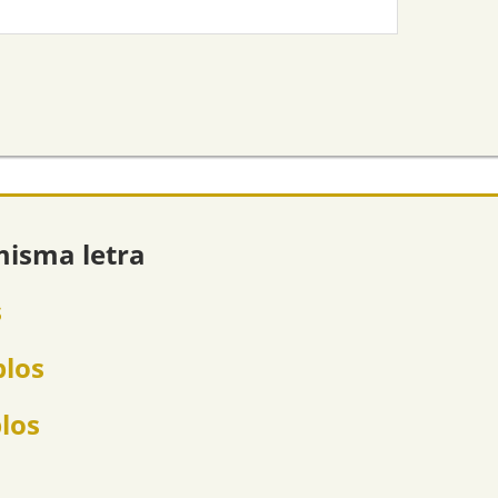
misma letra
s
plos
plos