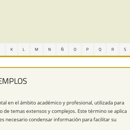
J
K
L
M
N
Ñ
O
P
Q
R
S
JEMPLOS
l en el ámbito académico y profesional, utilizada para
o de temas extensos y complejos. Este término se aplica
es necesario condensar información para facilitar su