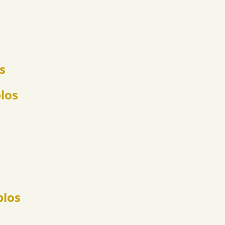
s
los
plos