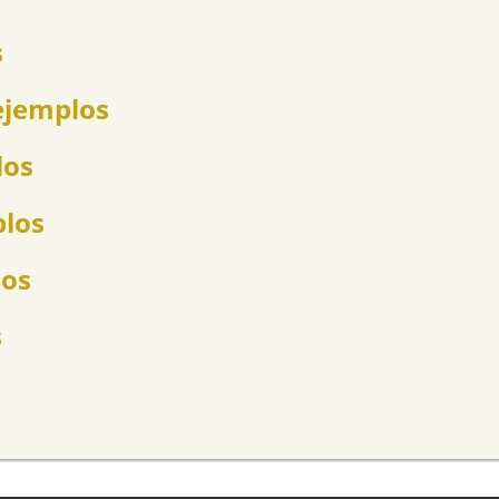
s
ejemplos
los
plos
los
s