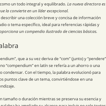
 como un todo integral y equilibrado.
La nueva directora es
ue la convierte en un líder excepcional.
describir una colección breve y concisa de información
io o tema específico, ideal para referencias rápidas y
proporciona un compendio ilustrado de ciencias básicas.
alabra
endium”, que a su vez deriva de “com” (junto) y “pendere”
ino “compendium” en latín se refería a un ahorro o una
 condensar. Con el tiempo, la palabra evolucionó para
los puntos clave de un tema, convirtiéndose en una
endizaje.
o en tamaño o duración mientras se preserva su esencia y
a palabra ha ampliado su alcance para incluir no solo textos