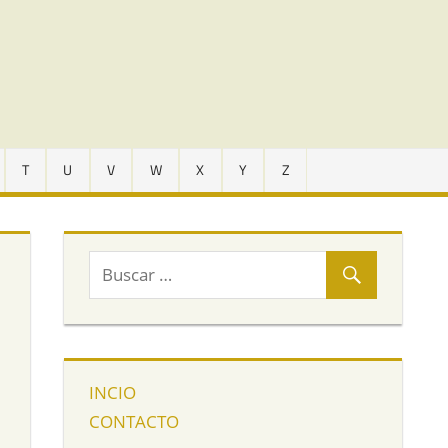
T
U
V
W
X
Y
Z
INCIO
CONTACTO