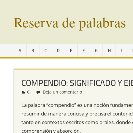
Saltar
al
Reserva de palabras
contenido
Palabras
en
A
B
C
D
E
F
G
H
I
vías
de
extinción
de
COMPENDIO: SIGNIFICADO Y E
todo
el
C
Redacción
Deja un comentario
mundo
La palabra “compendio” es una noción fundamenta
resumir de manera concisa y precisa el contenid
tanto en contextos escritos como orales, donde 
comprensión y absorción.