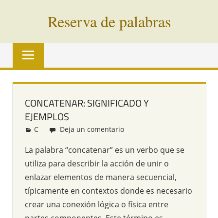
Saltar
Reserva de palabras
al
contenido
Palabras
en
vías
de
extinción
CONCATENAR: SIGNIFICADO Y
de
EJEMPLOS
todo
el
C
Redacción
Deja un comentario
mundo
La palabra “concatenar” es un verbo que se
utiliza para describir la acción de unir o
enlazar elementos de manera secuencial,
típicamente en contextos donde es necesario
crear una conexión lógica o física entre
partes componentes. Este término es