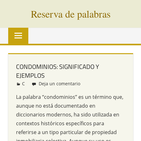
Saltar
Reserva de palabras
al
contenido
Palabras
en
vías
de
extinción
CONDOMINIOS: SIGNIFICADO Y
de
EJEMPLOS
todo
el
C
Redacción
Deja un comentario
mundo
La palabra “condominios” es un término que,
aunque no está documentado en
diccionarios modernos, ha sido utilizada en
contextos históricos específicos para
referirse a un tipo particular de propiedad
inmobiliaria colectiva. Aunque su uso es