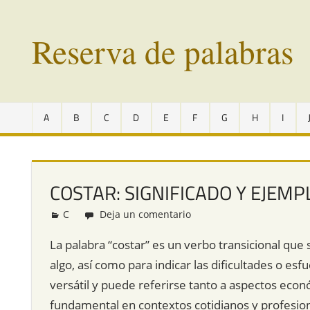
Saltar
al
Reserva de palabras
contenido
Palabras
en
A
B
C
D
E
F
G
H
I
vías
de
extinción
de
COSTAR: SIGNIFICADO Y EJEMP
todo
el
C
Redacción
Deja un comentario
mundo
La palabra “costar” es un verbo transicional que s
algo, así como para indicar las dificultades o es
versátil y puede referirse tanto a aspectos eco
fundamental en contextos cotidianos y profesion