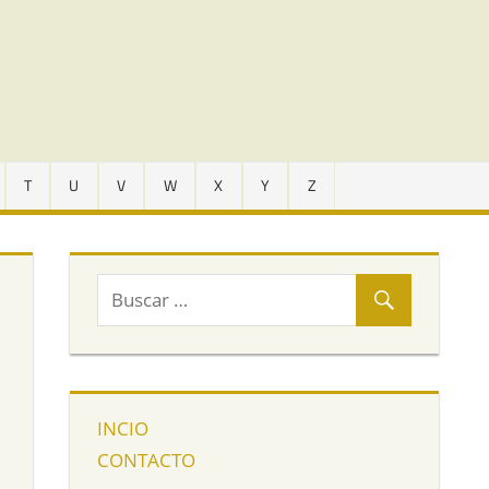
T
U
V
W
X
Y
Z
INCIO
CONTACTO