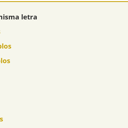
misma letra
s
plos
plos
s