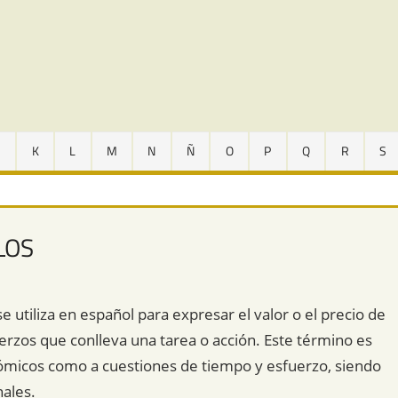
J
K
L
M
N
Ñ
O
P
Q
R
S
LOS
e utiliza en español para expresar el valor o el precio de
fuerzos que conlleva una tarea o acción. Este término es
nómicos como a cuestiones de tiempo y esfuerzo, siendo
ales.