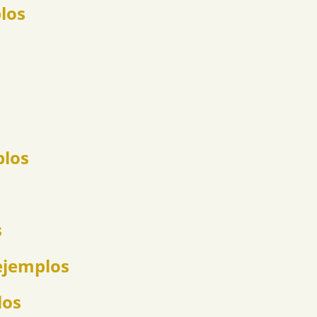
los
plos
s
ejemplos
los