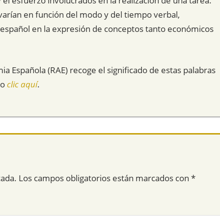
y el esfuerzo involucrados en la realización de una tarea.
 varían en función del modo y del tiempo verbal,
ma español en la expresión de conceptos tanto económicos
mia Española (RAE) recoge el significado de estas palabras
do
clic aquí
.
cada.
Los campos obligatorios están marcados con
*