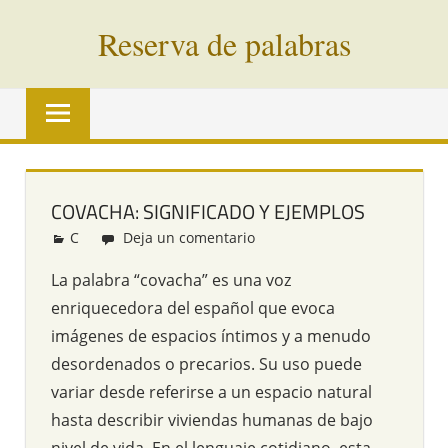
Saltar
Reserva de palabras
al
contenido
Palabras
en
vías
de
extinción
COVACHA: SIGNIFICADO Y EJEMPLOS
de
C
Redacción
Deja un comentario
todo
el
La palabra “covacha” es una voz
mundo
enriquecedora del español que evoca
imágenes de espacios íntimos y a menudo
desordenados o precarios. Su uso puede
variar desde referirse a un espacio natural
hasta describir viviendas humanas de bajo
nivel de vida. En el lenguaje cotidiano, esta