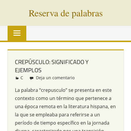
Saltar
Reserva de palabras
al
contenido
Palabras
en
vías
de
extinción
CREPÚSCULO: SIGNIFICADO Y
de
EJEMPLOS
todo
el
C
Redacción
Deja un comentario
mundo
La palabra “crepusculo” se presenta en este
contexto como un término que pertenece a
una época remota en la literatura hispana, en
la que se empleaba para referirse a un
período de tiempo específico en la jornada
diurna, caracterizado por una transición