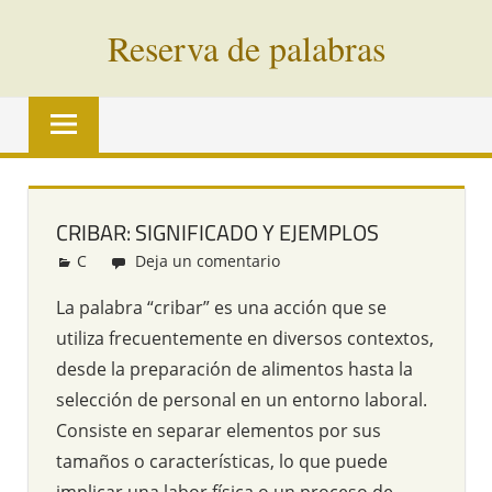
Saltar
Reserva de palabras
al
contenido
Palabras
en
vías
de
extinción
CRIBAR: SIGNIFICADO Y EJEMPLOS
de
C
Redacción
Deja un comentario
todo
el
La palabra “cribar” es una acción que se
mundo
utiliza frecuentemente en diversos contextos,
desde la preparación de alimentos hasta la
selección de personal en un entorno laboral.
Consiste en separar elementos por sus
tamaños o características, lo que puede
implicar una labor física o un proceso de