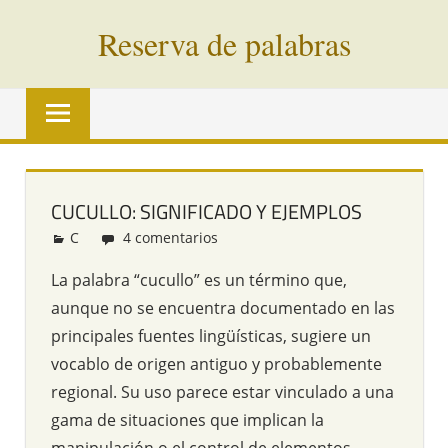
Saltar
Reserva de palabras
al
contenido
Palabras
en
vías
de
extinción
CUCULLO: SIGNIFICADO Y EJEMPLOS
de
C
Redacción
4 comentarios
todo
el
La palabra “cucullo” es un término que,
mundo
aunque no se encuentra documentado en las
principales fuentes lingüísticas, sugiere un
vocablo de origen antiguo y probablemente
regional. Su uso parece estar vinculado a una
gama de situaciones que implican la
manipulación o el control de elementos