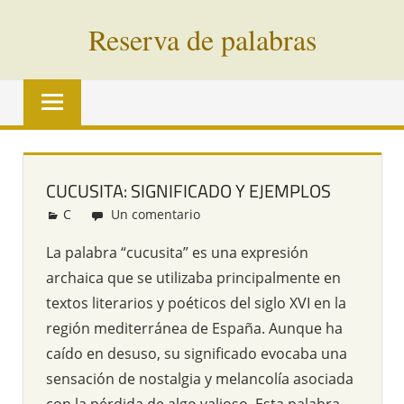
Saltar
Reserva de palabras
al
contenido
Palabras
en
vías
de
extinción
CUCUSITA: SIGNIFICADO Y EJEMPLOS
de
C
Redacción
Un comentario
todo
el
La palabra “cucusita” es una expresión
mundo
archaica que se utilizaba principalmente en
textos literarios y poéticos del siglo XVI en la
región mediterránea de España. Aunque ha
caído en desuso, su significado evocaba una
sensación de nostalgia y melancolía asociada
con la pérdida de algo valioso. Esta palabra