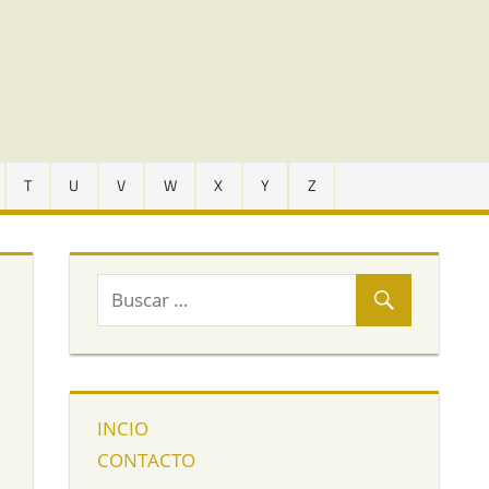
T
U
V
W
X
Y
Z
INCIO
CONTACTO