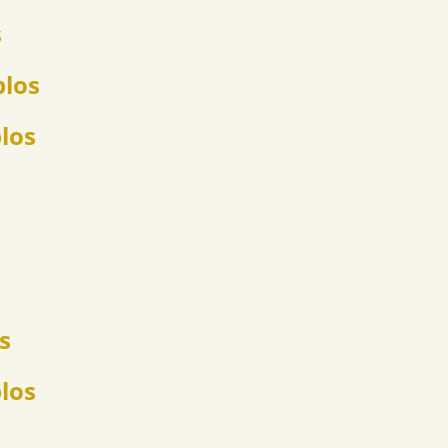
s
plos
plos
s
los