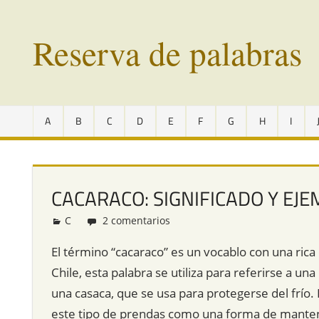
Saltar
al
Reserva de palabras
contenido
Palabras
en
A
B
C
D
E
F
G
H
I
vías
de
extinción
de
CACARACO: SIGNIFICADO Y EJ
todo
el
C
Redacción
2 comentarios
mundo
El término “cacaraco” es un vocablo con una rica 
Chile, esta palabra se utiliza para referirse a u
una casaca, que se usa para protegerse del frío.
este tipo de prendas como una forma de mantener