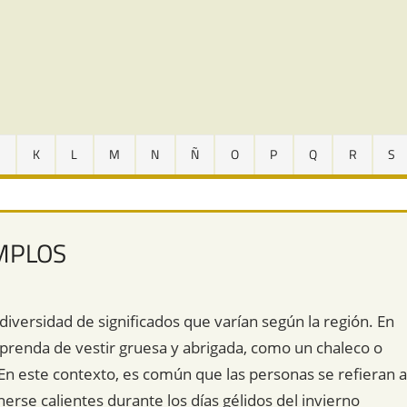
J
K
L
M
N
Ñ
O
P
Q
R
S
EMPLOS
diversidad de significados que varían según la región. En
na prenda de vestir gruesa y abrigada, como un chaleco o
 En este contexto, es común que las personas se refieran a
se calientes durante los días gélidos del invierno