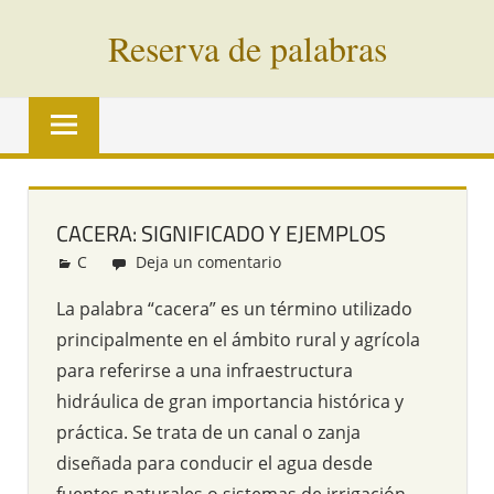
Saltar
Reserva de palabras
al
contenido
Palabras
en
vías
de
extinción
CACERA: SIGNIFICADO Y EJEMPLOS
de
C
Redacción
Deja un comentario
todo
el
La palabra “cacera” es un término utilizado
mundo
principalmente en el ámbito rural y agrícola
para referirse a una infraestructura
hidráulica de gran importancia histórica y
práctica. Se trata de un canal o zanja
diseñada para conducir el agua desde
fuentes naturales o sistemas de irrigación