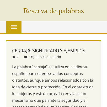
Saltar
Reserva de palabras
al
contenido
Palabras
en
vías
de
extinción
CERRAJA: SIGNIFICADO Y EJEMPLOS
de
C
Redacción
Deja un comentario
todo
el
La palabra “cerraja” se utiliza en el idioma
mundo
español para referirse a dos conceptos
distintos, aunque ambos relacionados con la
idea de cierre o protección. En el contexto de
los objetos y estructuras, la cerraja es un
mecanismo que permite la seguridad y el
acceso controlado a un espacio. Por otro