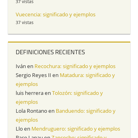
37 vistas
Vuecencia: significado y ejemplos
37 vistas
DEFINICIONES RECIENTES
Iván
en
Recochura: significado y ejemplos
Sergio Reyes II
en
Matadura: significado y
ejemplos
luis herrera
en
Tolozón: significado y
ejemplos
Lola Rontano
en
Banduendo: significado y
ejemplos
Llo
en
Mendruguero: significado y ejemplos
Paco Lanau
en
Zancocho: significado y