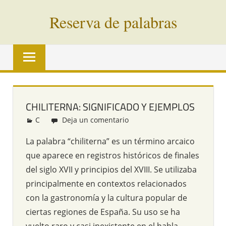
Saltar
Reserva de palabras
al
contenido
Palabras
en
vías
de
extinción
CHILITERNA: SIGNIFICADO Y EJEMPLOS
de
C
Redacción
Deja un comentario
todo
el
La palabra “chiliterna” es un término arcaico
mundo
que aparece en registros históricos de finales
del siglo XVII y principios del XVIII. Se utilizaba
principalmente en contextos relacionados
con la gastronomía y la cultura popular de
ciertas regiones de España. Su uso se ha
vuelto raro y casi inexistente en el habla